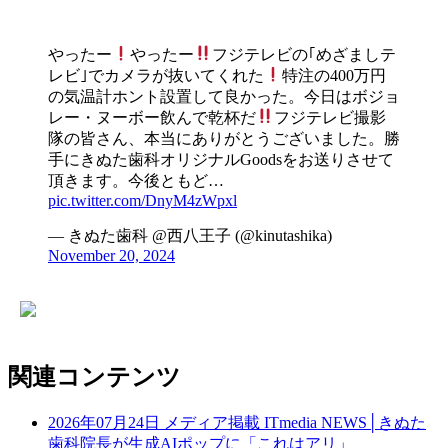
やったー
やったー
フジテレビの｢めざましテ
レビ｣でカメラが抜いてくれた
特注の400万円
の気温計ホント設置して良かった。今日はボジョ
レー・ヌーボー飲んで乾杯だ
フジテレビ撮影
隊の皆さん、本当にありがとうございました。勝
手にきぬた歯科オリジナルGoodsをお送りさせて
頂きます。今後ともど…
pic.twitter.com/DnyM4zWpxl
— きぬた歯科 @西八王子 (@kinutashika)
November 20, 2024
関連コンテンツ
2026年07月24日
メディア掲載
ITmedia NEWS│きぬた
歯科院長が生成AIポップに「これはアリ」