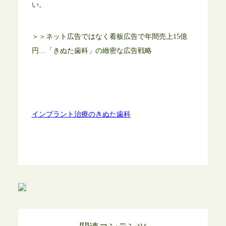
い。
＞＞
ネット広告ではなく看板広告で年間売上15億
円…「きぬた歯科」の緻密な広告戦略
インプラント治療のきぬた歯科