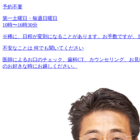
予約不要
第一土曜日・毎週日曜日
10時〜16時30分
※稀に、日程が変則になることがあります。お手数ですが、
不安なことは
何でも聞いてください
医師によるお口のチェック、歯科CT、カウンセリング、お
のお好きな時にお越しください。