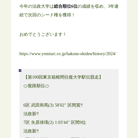
今年の法政大学は
総合順位6位
の成績を収め、3年連
続で次回のシード権を獲得！
おめでとうございます！
https://www.yomiuri.co.jp/hakone-ekiden/history/2024/
【第100回東京箱根間往復大学駅伝競走】
🍊復路順位🍊
6区 武田和馬(3) 58'02" 区間賞‼️
法政新‼️
7区 矢原倖瑛(2) 1:03'44" 区間9位
法政新‼️