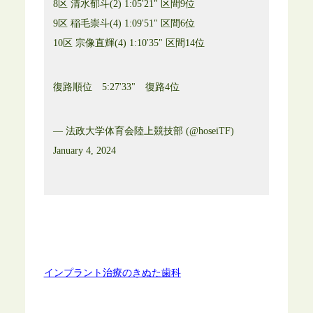
8区 清水郁斗(2) 1:05'21" 区間9位
9区 稲毛崇斗(4) 1:09'51" 区間6位
10区 宗像直輝(4) 1:10'35" 区間14位
復路順位 5:27'33" 復路4位
— 法政大学体育会陸上競技部 (@hoseiTF)
January 4, 2024
インプラント治療のきぬた歯科