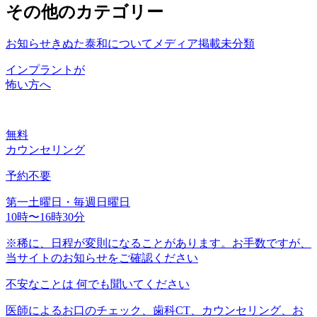
その他のカテゴリー
お知らせ
きぬた泰和について
メディア掲載
未分類
インプラントが
怖い方へ
無料
カウンセリング
予約不要
第一土曜日・毎週日曜日
10時〜16時30分
※稀に、日程が変則になることがあります。お手数ですが、
当サイトのお知らせをご確認ください
不安なことは
何でも聞いてください
医師によるお口のチェック、歯科CT、カウンセリング、お