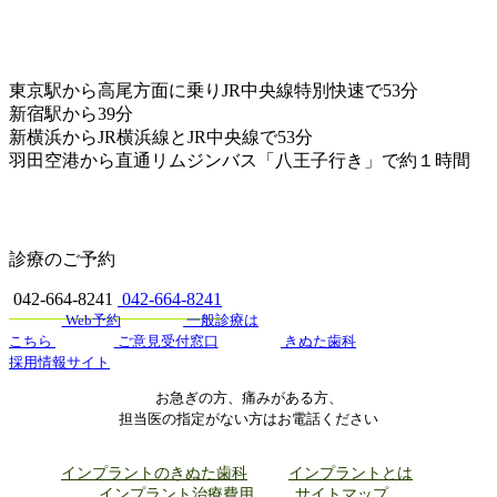
東京駅から高尾方面に乗りJR中央線特別快速で53分
新宿駅から39分
新横浜からJR横浜線とJR中央線で53分
羽田空港から直通リムジンバス「八王子行き」で約１時間
診療のご予約
042-664-8241
042-664-8241
Web予約
一般診療は
こちら
ご意見受付窓口
きぬた歯科
採用情報サイト
お急ぎの方、痛みがある方、
担当医の指定がない方はお電話ください
インプラントのきぬた歯科
インプラントとは
インプラント治療費用
サイトマップ