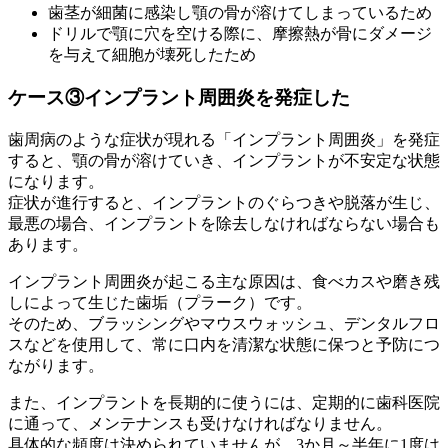
歯茎が細菌に感染し顎の骨が溶けてしまっているため
ドリルで顎に穴を空ける際に、摩擦熱が骨にダメージ
を与えて細胞が壊死したため
ケース③インプラント周囲炎を発症した
歯周病のような症状が現れる「インプラント周囲炎」を発症
すると、顎の骨が溶けていき、インプラントが不安定な状態
になります。
症状が進行すると、インプラントのぐらつきや脱落が生じ、
最悪の場合、インプラントを除去しなければならない場合も
あります。
インプラント周囲炎が起こる主な原因は、食べカスや磨き残
しによって生じた歯垢（プラーク）です。
そのため、ブラッシングやマウスウォッシュ、デンタルフロ
スなどを使用して、常に口内を清潔な状態に保つと予防につ
ながります。
また、インプラントを長期的に使うには、定期的に歯科医院
に通って、メンテナンスも受けなければなりません。
具体的な頻度は決められていませんが、3か月～半年に1度は