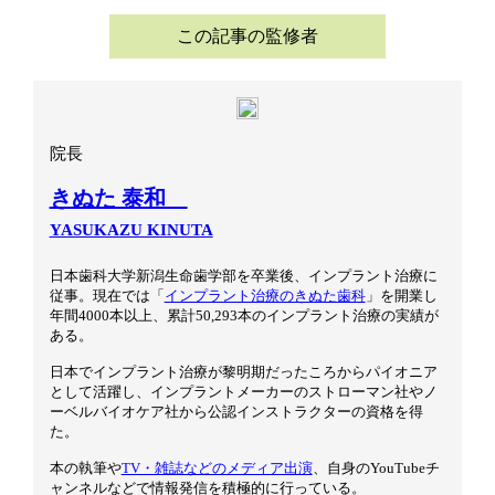
この記事の監修者
院長
きぬた 泰和
YASUKAZU KINUTA
日本歯科大学新潟生命歯学部を卒業後、インプラント治療に
従事。現在では「
インプラント治療のきぬた歯科
」を開業し
年間4000本以上、累計50,293本のインプラント治療の実績が
ある。
日本でインプラント治療が黎明期だったころからパイオニア
として活躍し、インプラントメーカーのストローマン社やノ
ーベルバイオケア社から公認インストラクターの資格を得
た。
本の執筆や
TV・雑誌などのメディア出演
、自身のYouTubeチ
ャンネルなどで情報発信を積極的に行っている。