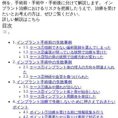
例を、手術前・手術中・手術後に分けて解説します。 イン
プラント治療におけるリスクを把握したうえで、治療を受け
たいとお考えの方は、ぜひご覧ください。
詳しい解説はこちら
目次
インプラント手術前の失敗事例
ケース①信頼できない歯科医師を選んでしまった
ケース②歯茎が弱っている状態で治療を受けた
ケース③顎の骨の状態で治療方針が変わった
インプラント手術中の失敗事例
ケース①インプラント体の埋入の方向を間違えられ
た
ケース②神経や血管を傷つけられた
インプラント手術後の失敗事例
ケース①痛みや腫れが治らない
ケース②インプラント体と骨が結合しない
ケース③インプラント周囲炎を発症した
インプラント治療で失敗しないために押さえておきたい
ポイント
ポイント①治療を受ける前に情報収集を行う
ポイント②重要なやり取りは書面で対応する