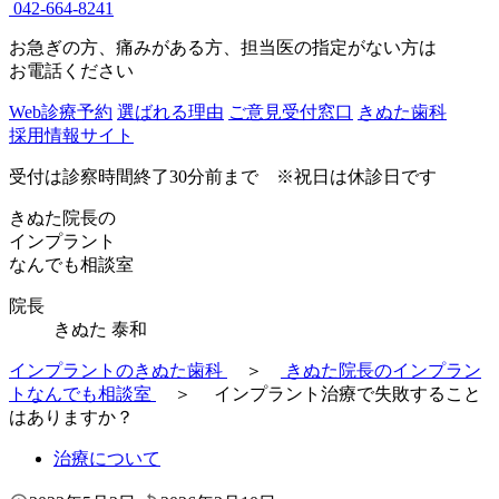
042-664-8241
お急ぎの方、痛みがある方、担当医の指定がない方は
お電話ください
Web診療予約
選ばれる理由
ご意見受付窓口
きぬた歯科
採用情報サイト
受付は診察時間終了30分前まで ※祝日は休診日です
きぬた院長の
インプラント
な
ん
で
も相談室
院長
きぬた 泰和
インプラントのきぬた歯科
＞
きぬた院長のインプラン
トなんでも相談室
＞
インプラント治療で失敗すること
はありますか？
治療について